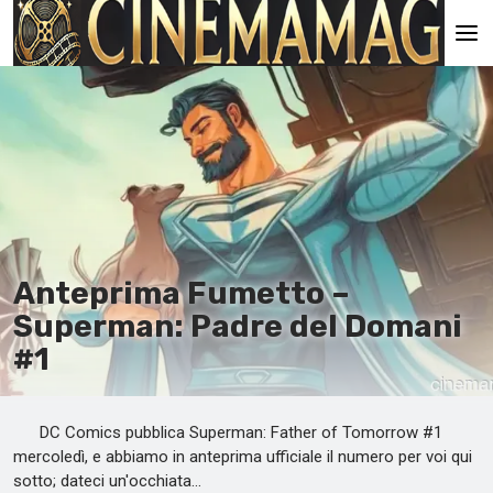
Pagina principale
En
Es
Ru
It
Anteprima Fumetto –
Superman: Padre del Domani
#1
DC Comics pubblica Superman: Father of Tomorrow #1
mercoledì, e abbiamo in anteprima ufficiale il numero per voi qui
sotto; dateci un'occhiata…