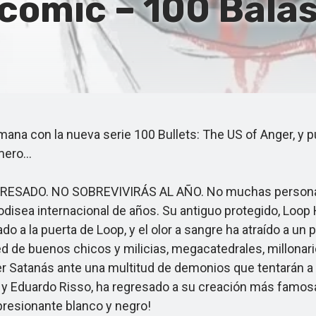
cómic – 100 Balas:
a con la nueva serie 100 Bullets: The US of Anger, y pue
úmero…
DO. NO SOBREVIVIRÁS AL AÑO. No muchas personas logr
 odisea internacional de años. Su antiguo protegido, Loop
ado a la puerta de Loop, y el olor a sangre ha atraído a un 
d de buenos chicos y milicias, megacatedrales, millonario
ser Satanás ante una multitud de demonios que tentarán a
o y Eduardo Risso, ha regresado a su creación más famos
presionante blanco y negro!