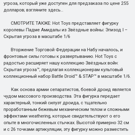
угроза, который уже доступен для предзаказа по цене 255
долларов; взгляните здесь…
СМОТРИТЕ ТАКЖЕ: Hot Toys представляет фигурку
королевы Падме Амидалы из Звёздные войны: Эпизод I –
Скрытая угроза в масштабе 1/6
Вторжение Торговой Федерации на Набу началось, и
фронтовые силы готовы к развертыванию. Hot Toys с
радостью расширяет нашу коллекцию Звёздных войн:
Скрытая угроза™, предлагая коллекционерам культовый
коллекционный набор Battle Droid™ & STAP™ в масштабе 1/6.
Как основа армии сепаратистов, боевой дроид является
чудом массового производства. Эта фигурка передает
характерный, тонкий силуэт дроида, с тщательно
проработанным бежевым механическим телом и сложными
эффектами weathering, которые свидетельствуют о его
опыте в многочисленных стычках. Высотой примерно 32 см
и с 26 точками артикуляции, эту фигурку можно разместить