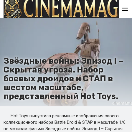
Главная
En
Es
Звёздные войны: Эпизод I –
Ru
Скрытая угроза. Набор
It
боевых дроидов и СТАП в
шестом масштабе,
представленный Hot Toys.
Hot Toys выпустила рекламные изображения своего
коллекционного набора Battle Droid & STAP в масштабе 1/6
по мотивам фильма Звёздные войны: Эпизод I – Скрытая