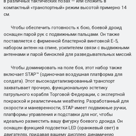
в различных тактических позах — или сложить в
компактный «транспортный» режим высотой примерно 14
см.
Чтобы обеспечить готовность к бою, боевой дроид
оснащен парой рук с подвижными пальцами. Он также
поставляется с фирменной бластерной винтовкой E-5,
набором антенн на спине, усилителем связи с выдвижными
антеннами и парой биноклей для разведывательных миссий.
Чтобы доминировать на поле боя, этот набор также
включает STAP™ (одиночная воздушная платформа для
солдата). Этот высокодетализированный транспорт
захватывает прочную, функциональную эстетику
патрульного корабля Торговой Федерации, с экспертной
покраской и реалистичным weathering. Разработанный для
скорости и маневренности, STAP имеет подвижные ручки,
платформы управления и подставки для ног, чтобы
идеально разместить вашу фигурку боевого дроида. Он
оснащен функцией подсветки LED (оранжевый свет) в
двигателях, придавая вашему дисплею динамичную