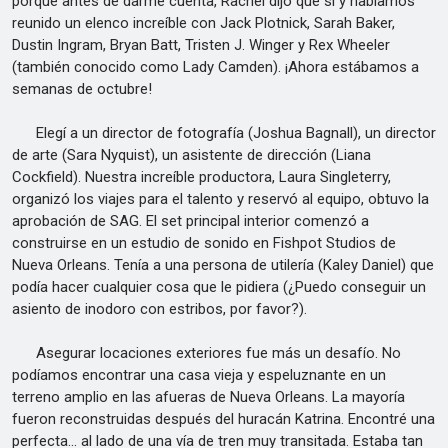
porque antes de darme cuenta, Rachel dijo que sí y habíamos
reunido un elenco increíble con Jack Plotnick, Sarah Baker,
Dustin Ingram, Bryan Batt, Tristen J. Winger y Rex Wheeler
(también conocido como Lady Camden). ¡Ahora estábamos a
semanas de octubre!
Elegí a un director de fotografía (Joshua Bagnall), un director
de arte (Sara Nyquist), un asistente de dirección (Liana
Cockfield). Nuestra increíble productora, Laura Singleterry,
organizó los viajes para el talento y reservó al equipo, obtuvo la
aprobación de SAG. El set principal interior comenzó a
construirse en un estudio de sonido en Fishpot Studios de
Nueva Orleans. Tenía a una persona de utilería (Kaley Daniel) que
podía hacer cualquier cosa que le pidiera (¿Puedo conseguir un
asiento de inodoro con estribos, por favor?).
Asegurar locaciones exteriores fue más un desafío. No
podíamos encontrar una casa vieja y espeluznante en un
terreno amplio en las afueras de Nueva Orleans. La mayoría
fueron reconstruidas después del huracán Katrina. Encontré una
perfecta... al lado de una vía de tren muy transitada. Estaba tan