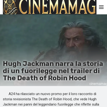
Pagina principale
En
Es
Ru
It
Hugh Jackman narra la storia
di un fuorilegge nel trailer di
The Death of Robin Hood
A24 ha rilasciato un nuovo promo per il loro racconto di
storia revisionista The Death of Robin Hood, che vede Hugh
Jackman nei panni del leggendario fuorilegge che riflette sulla