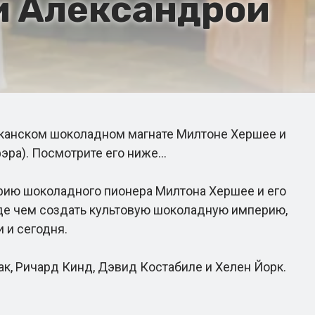
и Александрой
канском шоколадном магнате Милтоне Хершее и
эра). Посмотрите его ниже…
ию шоколадного пионера Милтона Хершее и его
жде чем создать культовую шоколадную империю,
 и сегодня.
, Ричард Кинд, Дэвид Костабиле и Хелен Йорк.