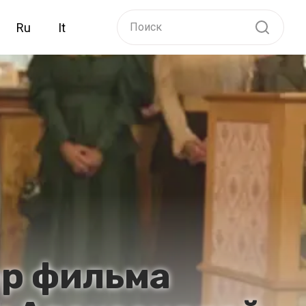
Ru
It
ер фильма