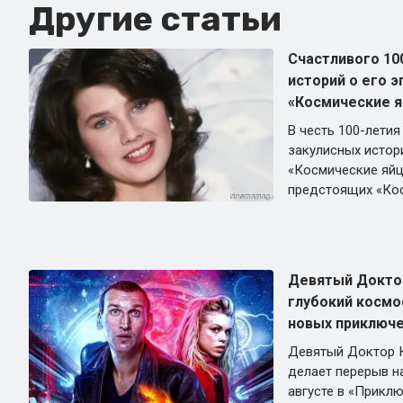
Другие статьи
Счастливого 100
историй о его 
«Космические я
В честь 100-летия
закулисных истор
«Космические яйц
предстоящих «Кос
Девятый Доктор
глубокий космос
новых приключе
Девятый Доктор 
делает перерыв н
августе в «Прикл