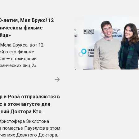
-летия, Мел Брукс! 12
эпическом фильме
йца»
 Мела Брукса, вот 12
ий о его фильме
а» — в ожидании
мических яиц 2».
 и Роза отправляются в
 в этом августе для
ний Доктора Кто.
Кристофера Экклстона
а поместье Пауэллов в этом
ючениях Девятого Доктора: