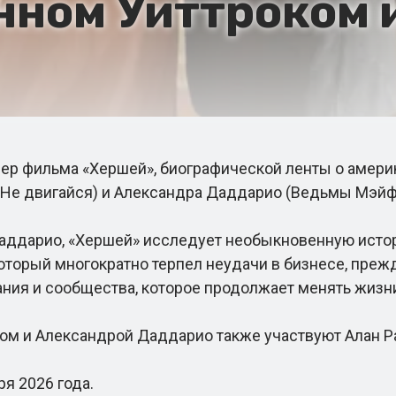
нном Уиттроком 
ер фильма «Хершей», биографической ленты о амери
 (Не двигайся) и Александра Даддарио (Ведьмы Мэйф
аддарио, «Хершей» исследует необыкновенную истор
который многократно терпел неудачи в бизнесе, пре
ания и сообщества, которое продолжает менять жизни
м и Александрой Даддарио также участвуют Алан Рак
я 2026 года.