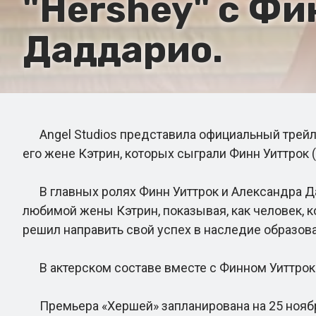
"Hershey" с Фи
Даддарио.
Angel Studios представила официальный трейл
его жене Кэтрин, которых сыграли Финн Уиттрок
В главных ролях Финн Уиттрок и Александра Д
любимой жены Кэтрин, показывая, как человек, 
решил направить свой успех в наследие образов
В актерском составе вместе с Финном Уиттроко
Премьера «Хершей» запланирована на 25 ноябр